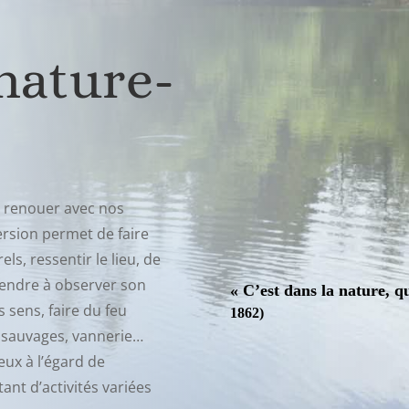
 nature-
r renouer avec nos
ersion permet de faire
ls, ressentir le lieu, de
rendre à observer son
« C’est dans la nature, q
 sens, faire du feu
1862)
 sauvages, vannerie…
x à l’égard de
ant d’activités variées