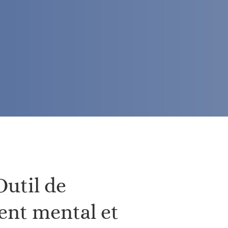
util de
nt mental et