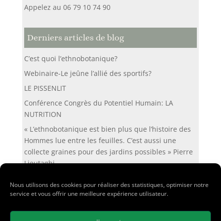
Appelez au 06 79 10 74 90
Derniers articles de blog
C’est quoi l’ethnobotanique?
Webinaire-Le jeûne l’allié des sportifs?
LE PISSENLIT
Conférence Congrès du Potentiel Humain: LA
NUTRITION
« L’ethnobotanique est bien plus que l’histoire des
Hommes lue entre les feuilles. C’est aussi une
collecte graines pour des jardins possibles » Pierre
Lieutaghi
Nous utilisons des cookies pour réaliser des statistiques, optimiser notre
service et vous offrir une meilleure expérience utilisateur.