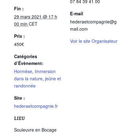
07 84 39 41 00
Fin :
E-mail
29 mars 2021 @ 17 h
hederaetcompagnie@g
00 min
CET
mail.com
Prix :
Voir le site Organisateur
450€
Catégories
d’Évènement:
Hormèse
,
Immersion
dans la nature
,
jeûne et
randonnée
Site :
hederaetcompagnie.fr
LIEU
Souleuvre en Bocage