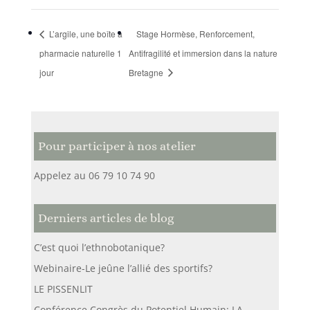
L’argile, une boîte à
Stage Hormèse, Renforcement,
pharmacie naturelle 1
Antifragilité et immersion dans la nature
jour
Bretagne
Pour participer à nos atelier
Appelez au 06 79 10 74 90
Derniers articles de blog
C’est quoi l’ethnobotanique?
Webinaire-Le jeûne l’allié des sportifs?
LE PISSENLIT
Conférence Congrès du Potentiel Humain: LA