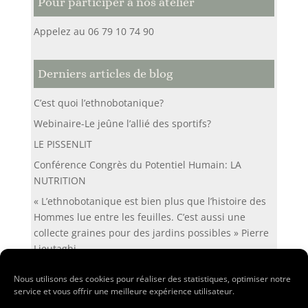
Pour participer à nos atelier
Appelez au 06 79 10 74 90
Derniers articles de blog
C’est quoi l’ethnobotanique?
Webinaire-Le jeûne l’allié des sportifs?
LE PISSENLIT
Conférence Congrès du Potentiel Humain: LA
NUTRITION
« L’ethnobotanique est bien plus que l’histoire des
Hommes lue entre les feuilles. C’est aussi une
collecte graines pour des jardins possibles » Pierre
Lieutaghi
Nous utilisons des cookies pour réaliser des statistiques, optimiser notre
service et vous offrir une meilleure expérience utilisateur.