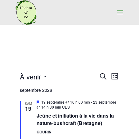
Recherche
Navigat
À venir
Recherche
Liste
de
et
Sélectionnez
vues
septembre 2026
navigation
une
Évènem
de
date.
Mis
19 septembre @ 16 h 00 min
-
23 septembre
SAM
vues
en
@ 14 h 30 min
CEST
19
avant
Évènement
Jeûne et initiation à la vie dans la
nature-bushcraft (Bretagne)
GOURIN