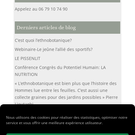
Appelez au 06 79 10 74 90
Derniers articles de blog
C’est quoi l’ethnobotanique?
Webinaire-Le jeûne l’allié des sportifs?
LE PISSENLIT
Conférence Congrès du Potentiel Humain: LA
NUTRITION
« L’ethnobotanique est bien plus que l’histoire des
Hommes lue entre les feuilles. C’est aussi une
collecte graines pour des jardins possibles » Pierre
Lieutaghi
Nous utilisons des cookies pour réaliser des statistiques, optimiser notre
service et vous offrir une meilleure expérience utilisateur.