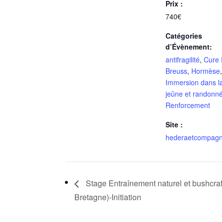
Prix :
740€
Catégories
d’Évènement:
antifragilité
,
Cure 
Breuss
,
Hormèse
Immersion dans l
jeûne et randonn
Renforcement
Site :
hederaetcompagni
Stage Entraînement naturel et bushcraf
Bretagne)-Initiation