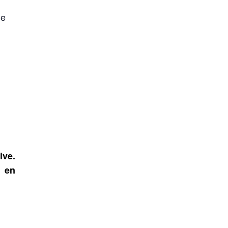
de
ive.
t en