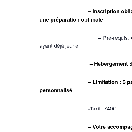
– Inscription obligatoire : m
une préparation optimale
– Pré-requis: ce stage est o
ayant déjà jeûné
– Hébergement :Dortoir col
– Limitation : 6 participan
personnalisé
740€
-Tarif:
– Votre accompagnateur: Juli