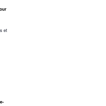
our
 et
e-