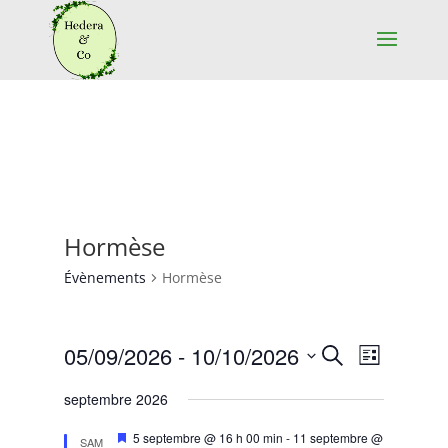
Hormèse
Évènements
Hormèse
Recherche
Navigat
05/09/2026
 - 
10/10/2026
Recherche
Liste
de
et
Sélectionnez
vues
septembre 2026
navigation
une
Évènem
de
date.
Mis
5 septembre @ 16 h 00 min
-
11 septembre @
SAM