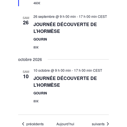
460€
26 septembre @ 9 h 00 min
-
17 h 00 min
CEST
SAM
26
JOURNÉE DÉCOUVERTE DE
L’HORMÈSE
GOURIN
80€
octobre 2026
10 octobre @ 9 h 00 min
-
17 h 00 min
CEST
SAM
10
JOURNÉE DÉCOUVERTE DE
L’HORMÈSE
GOURIN
80€
Évènements
Évènements
précédents
Aujourd’hui
suivants