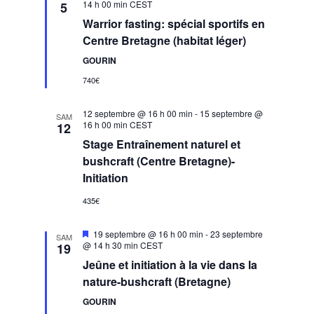
vues
en
14 h 00 min
CEST
5
avant
Évènement
Warrior fasting: spécial sportifs en
Centre Bretagne (habitat léger)
GOURIN
740€
12 septembre @ 16 h 00 min
-
15 septembre @
SAM
16 h 00 min
CEST
12
Stage Entraînement naturel et
bushcraft (Centre Bretagne)-
Initiation
435€
Mis
19 septembre @ 16 h 00 min
-
23 septembre
SAM
en
@ 14 h 30 min
CEST
19
avant
Jeûne et initiation à la vie dans la
nature-bushcraft (Bretagne)
GOURIN